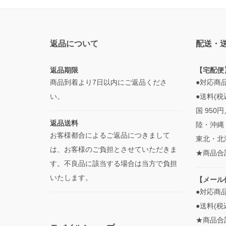
返品について
配送・
返品期限
【宅配便
商品到着より7日以内にご返品くださ
●対応商
い。
●送料(税
国 950
返品送料
陸・沖縄 
お客様都合によるご返品につきまして
東北・北海
は、お客様のご負担とさせていただきま
★商品合
す。不良品に該当する場合は当方で負担
いたします。
【メール
●対応商
●送料(税
★商品合