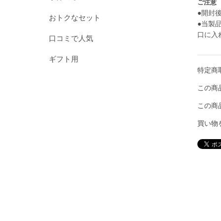
ご注意
●開封
おトクなセット
●当製
口に入
口コミで人気
ギフト用
特定商
この商
この商
買い物