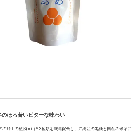
参のほろ苦いビターな味わい
方の野山の植物＝山草3種類を厳選配合し、沖縄産の黒糖と国産の米飴