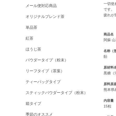
一切使
メール便対応商品
です。
疲れが
オリジナルブレンド茶
単品茶
商品名
紅茶
阿蘇 
ほうじ茶
名称（
飴
パウダータイプ（粉末）
原材料
リーフタイプ（茶葉）
黒糖（
ティーバッグタイプ
原料原
熊本県
スティックパウダータイプ（粉末）
内容量
箱タイプ
15粒
季節のオススメ