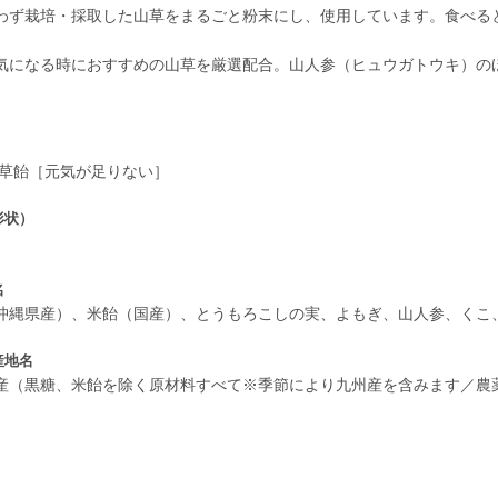
わず栽培・採取した山草をまるごと粉末にし、使用しています。食べる
気になる時におすすめの山草を厳選配合。山人参（ヒュウガトウキ）の
山草飴［元気が足りない］
形状）
名
沖縄県産）、米飴（国産）、とうもろこしの実、よもぎ、山人参、くこ
産地名
産（黒糖、米飴を除く原材料すべて※季節により九州産を含みます／農