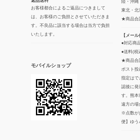
返品送料
陸・沖縄 
お客様都合によるご返品につきまして
東北・北海
は、お客様のご負担とさせていただきま
★商品合
す。不良品に該当する場合は当方で負担
いたします。
【メール
●対応商
●送料(税
★商品合
モバイルショップ
ポスト投
指定はで
認後に発
す。熊本
遠方の場
※点数が
便】ゆう