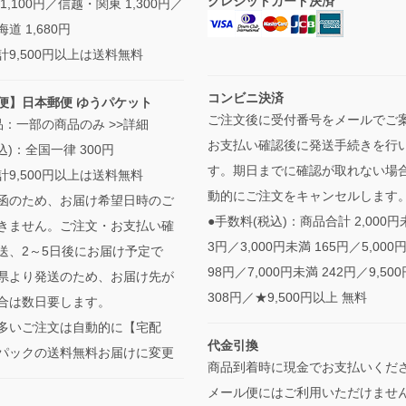
クレジットカード決済
1,100円／信越・関東 1,300円／
道 1,680円
計9,500円以上は送料無料
コンビニ決済
便】日本郵便 ゆうパケット
ご注文後に受付番号をメールでご
品：一部の商品のみ
>>詳細
お支払い確認後に発送手続きを行
込)：全国一律 300円
す。期日までに確認が取れない場
計9,500円以上は送料無料
動的にご注文をキャンセルします
函のため、お届け希望日時のご
●手数料(税込)：商品合計 2,000円未
きません。ご注文・お支払い確
3円／3,000円未満 165円／5,000
送、2～5日後にお届け予定で
98円／7,000円未満 242円／9,50
県より発送のため、お届け先が
308円／★9,500円以上 無料
合は数日要します。
多いご注文は自動的に【宅配
代金引換
パックの送料無料お届けに変更
商品到着時に現金でお支払いくだ
メール便にはご利用いただけませ